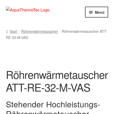
Zur
Zum
Menü
Navigation
Inhalt
springen
springen
Start
Start
Röhrenwärmetauscher
Röhrenwärmetauscher ATT-
RE-32-M-VAS
AGB
Benutzerkonto
Blog
Röhrenwärmetauscher
Cookie-Richtlinie
ATT-RE-32-M-VAS
Datenschutzerklärung
Stehender Hochleistungs-
Impressum
Röhrenwärmetauscher