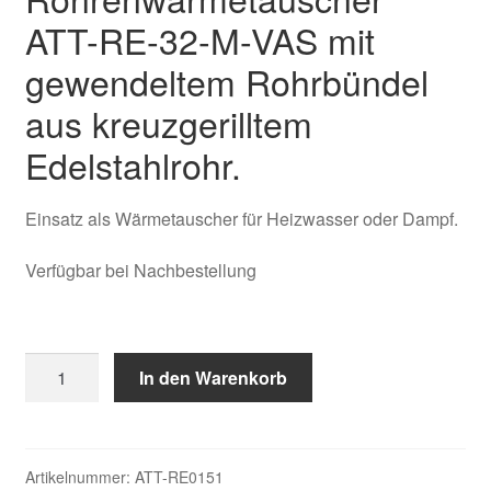
Kasse
ATT-RE-32-M-VAS mit
gewendeltem Rohrbündel
Über uns
aus kreuzgerilltem
Warenkorb
Edelstahlrohr.
Einsatz als Wärmetauscher für Heizwasser oder Dampf.
Verfügbar bei Nachbestellung
Röhrenwärmetauscher
In den Warenkorb
ATT-
RE-
32-
M-
Artikelnummer:
ATT-RE0151