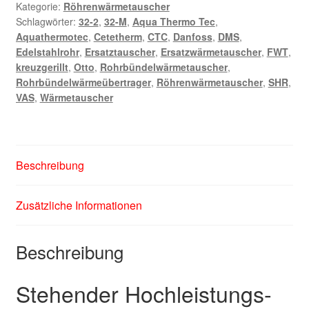
Kategorie:
Röhrenwärmetauscher
VAS
Schlagwörter:
32-2
,
32-M
,
Aqua Thermo Tec
,
Menge
Aquathermotec
,
Cetetherm
,
CTC
,
Danfoss
,
DMS
,
Edelstahlrohr
,
Ersatztauscher
,
Ersatzwärmetauscher
,
FWT
,
kreuzgerillt
,
Otto
,
Rohrbündelwärmetauscher
,
Rohrbündelwärmeübertrager
,
Röhrenwärmetauscher
,
SHR
,
VAS
,
Wärmetauscher
Beschreibung
Zusätzliche Informationen
Beschreibung
Stehender Hochleistungs-