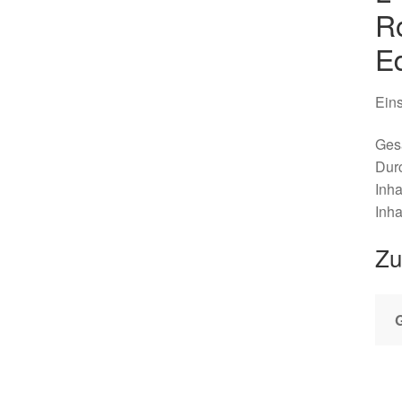
Ro
Ed
Eins
Ges
Dur
Inha
Inha
Zu