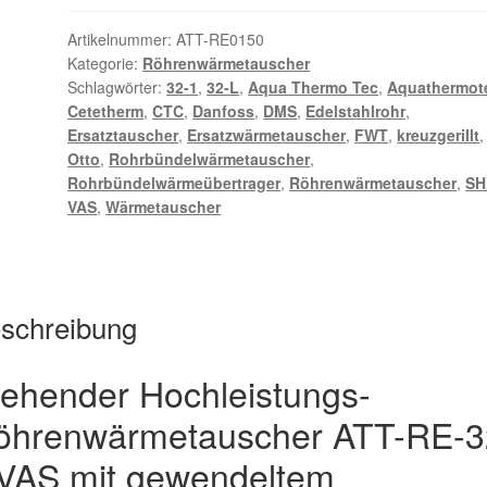
32-
L-
Artikelnummer:
ATT-RE0150
Kategorie:
Röhrenwärmetauscher
VAS
Schlagwörter:
32-1
,
32-L
,
Aqua Thermo Tec
,
Aquathermot
Menge
Cetetherm
,
CTC
,
Danfoss
,
DMS
,
Edelstahlrohr
,
Ersatztauscher
,
Ersatzwärmetauscher
,
FWT
,
kreuzgerillt
,
Otto
,
Rohrbündelwärmetauscher
,
Rohrbündelwärmeübertrager
,
Röhrenwärmetauscher
,
SH
VAS
,
Wärmetauscher
schreibung
tehender Hochleistungs-
öhrenwärmetauscher ATT-RE-3
-VAS mit gewendeltem