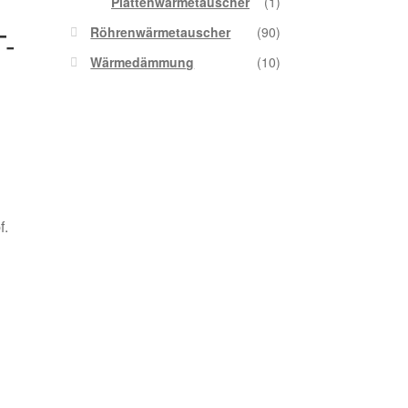
Plattenwärmetauscher
(1)
Röhrenwärmetauscher
(90)
T-
Wärmedämmung
(10)
f.