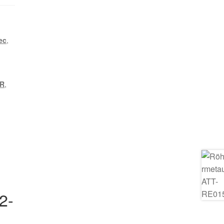
ec
,
R
,
2-