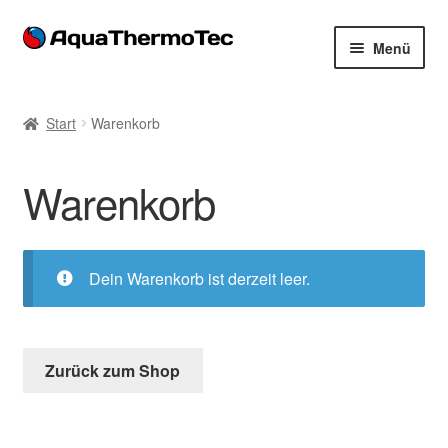
Zur
Zum
Menü
Navigation
Inhalt
springen
springen
Start
Start
Warenkorb
AGB
Warenkorb
Benutzerkonto
Blog
Dein Warenkorb ist derzeit leer.
Cookie-Richtlinie
Datenschutzerklärung
Zurück zum Shop
Impressum