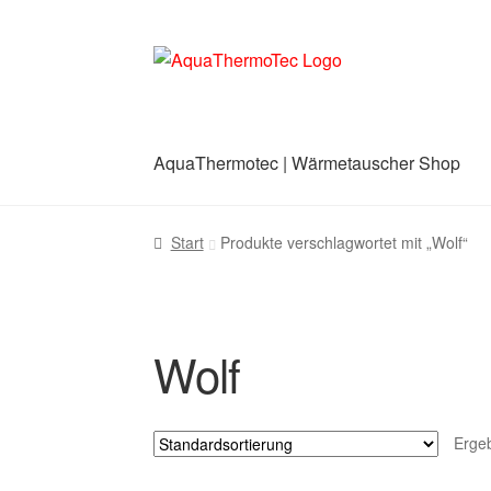
Zur
Zum
Navigation
Inhalt
springen
springen
AquaThermotec | Wärmetauscher Shop
Start
AGB
Benutzerkonto
Blog
Cookie-Richt
Start
Produkte verschlagwortet mit „Wolf“
Wolf
Erge