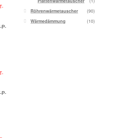
Plattenwärmetauscher
(1)
Röhrenwärmetauscher
(90)
Wärmedämmung
(10)
-P-
-P-