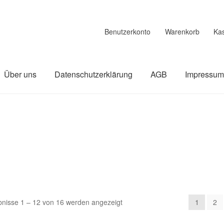
Benutzerkonto
Warenkorb
Ka
Über uns
Datenschutzerklärung
AGB
Impressu
linie
Datenschutzerklärung
Impressum
Kasse
Über uns
Warenk
bnisse 1 – 12 von 16 werden angezeigt
1
2