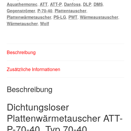
Aquathermotec
,
ATT
,
ATT-P
,
Danfoss
,
DLP
,
DMS
,
Gegenströmer
,
P-70-40
,
Plattentauscher
,
Plattenwärmetauscher
,
PS-LG
,
PWT
,
Wärmeaustauscher
,
Wärmetauscher
,
Wolf
Beschreibung
Zusätzliche Informationen
Beschreibung
Dichtungsloser
Plattenwärmetauscher ATT-
P-70-40, Typ 70-40