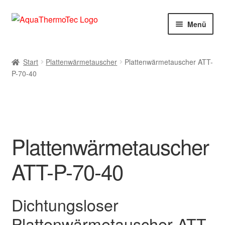
Zur
Zum
Menü
Navigation
Inhalt
springen
springen
Start
Start
Plattenwärmetauscher
Plattenwärmetauscher ATT-
P-70-40
AGB
Benutzerkonto
Blog
Plattenwärmetauscher
Cookie-Richtlinie
ATT-P-70-40
Datenschutzerklärung
Dichtungsloser
Impressum
Plattenwärmetauscher ATT-