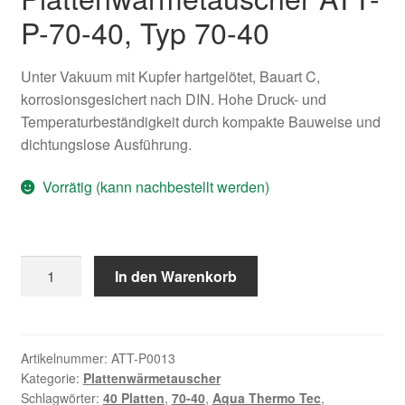
Kasse
P-70-40, Typ 70-40
Über uns
Unter Vakuum mit Kupfer hartgelötet, Bauart C,
korrosionsgesichert nach DIN. Hohe Druck- und
Warenkorb
Temperaturbeständigkeit durch kompakte Bauweise und
dichtungslose Ausführung.
Vorrätig (kann nachbestellt werden)
Plattenwärmetauscher
In den Warenkorb
ATT-
P-
70-
40
Artikelnummer:
ATT-P0013
Kategorie:
Plattenwärmetauscher
Menge
Schlagwörter:
40 Platten
,
70-40
,
Aqua Thermo Tec
,