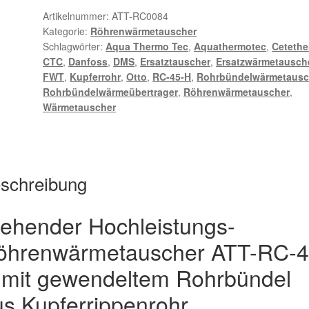
H
Artikelnummer:
ATT-RC0084
Kategorie:
Röhrenwärmetauscher
Menge
Schlagwörter:
Aqua Thermo Tec
,
Aquathermotec
,
Ceteth
CTC
,
Danfoss
,
DMS
,
Ersatztauscher
,
Ersatzwärmetausch
FWT
,
Kupferrohr
,
Otto
,
RC-45-H
,
Rohrbündelwärmetausc
Rohrbündelwärmeübertrager
,
Röhrenwärmetauscher
,
Wärmetauscher
schreibung
tehender Hochleistungs-
öhrenwärmetauscher ATT-RC-4
 mit gewendeltem Rohrbündel
s Kupferrippenrohr.