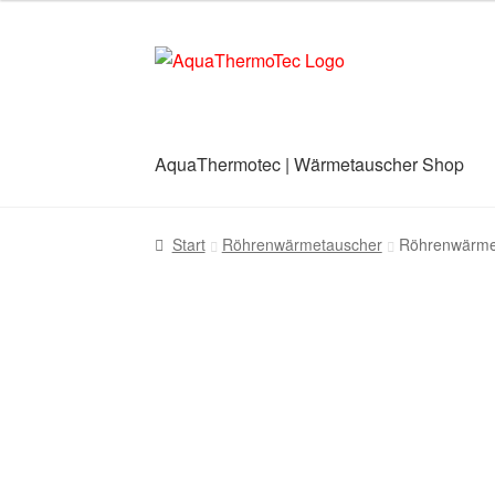
Zur
Zum
Navigation
Inhalt
springen
springen
AquaThermotec | Wärmetauscher Shop
Start
AGB
Benutzerkonto
Blog
Cookie-Richt
Start
Röhrenwärmetauscher
Röhrenwärme