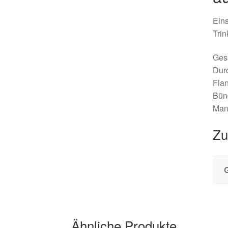
Eins
Tri
Ges
Dur
Fla
Bünd
Mant
Zu
Ähnliche Produkte