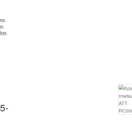
erm
,
er
,
her
,
5-