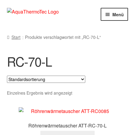
Zur
Zum
Menü
Navigation
Inhalt
springen
springen
Start
Start
Produkte verschlagwortet mit „RC-70-L“
AGB
RC-70-L
Benutzerkonto
Blog
Cookie-Richtlinie
Einzelnes Ergebnis wird angezeigt
Datenschutzerklärung
Impressum
Röhrenwärmetauscher ATT-RC-70-L