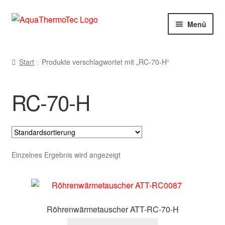
Zur
Zum
Menü
Navigation
Inhalt
springen
springen
Start
Start
Produkte verschlagwortet mit „RC-70-H“
AGB
RC-70-H
Benutzerkonto
Blog
Cookie-Richtlinie
Einzelnes Ergebnis wird angezeigt
Datenschutzerklärung
Impressum
Röhrenwärmetauscher ATT-RC-70-H