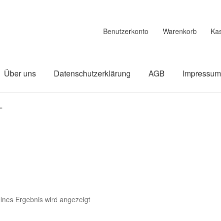
Benutzerkonto
Warenkorb
Ka
Über uns
Datenschutzerklärung
AGB
Impressu
linie
Datenschutzerklärung
Impressum
Kasse
Über uns
Warenk
“
lnes Ergebnis wird angezeigt