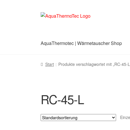
Zur
Zum
Navigation
Inhalt
springen
springen
AquaThermotec | Wärmetauscher Shop
Start
AGB
Benutzerkonto
Blog
Cookie-Richt
Start
Produkte verschlagwortet mit „RC-45-L
RC-45-L
Einze