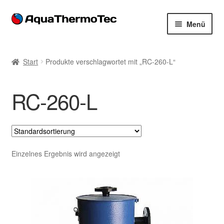
Zur
Zum
Menü
Navigation
Inhalt
springen
springen
Start
Start
Produkte verschlagwortet mit „RC-260-L“
AGB
RC-260-L
Benutzerkonto
Blog
Cookie-Richtlinie
Einzelnes Ergebnis wird angezeigt
Datenschutzerklärung
Impressum