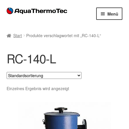
Zur
Zum
Menü
Navigation
Inhalt
springen
springen
Start
Start
Produkte verschlagwortet mit „RC-140-L“
AGB
RC-140-L
Benutzerkonto
Blog
Cookie-Richtlinie
Einzelnes Ergebnis wird angezeigt
Datenschutzerklärung
Impressum