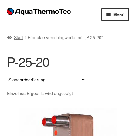
Zur
Zum
Menü
Navigation
Inhalt
springen
springen
Start
Start
Produkte verschlagwortet mit „P-25-20“
AGB
P-25-20
Benutzerkonto
Blog
Cookie-Richtlinie
Einzelnes Ergebnis wird angezeigt
Datenschutzerklärung
Impressum