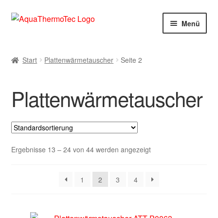
Zur
Zum
Menü
Navigation
Inhalt
springen
springen
Start
Start
Plattenwärmetauscher
Seite 2
AGB
Plattenwärmetauscher
Benutzerkonto
Blog
Cookie-Richtlinie
Ergebnisse 13 – 24 von 44 werden angezeigt
Datenschutzerklärung
1
2
3
4
Impressum