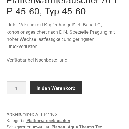
Kasse
P-45-60, Typ 45-60
Über uns
Unter Vakuum mit Kupfer hartgelötet, Bauart C,
korrosionsgesichert nach DIN. Spezielle Prägung mit
Warenkorb
hoher Wechsellastfestigkeit und geringsten
Druckverlusten.
Verfügbar bei Nachbestellung
Plattenwärmetauscher
In den Warenkorb
ATT-
P-
45-
60
Artikelnummer:
ATT-P-1105
Kategorie:
Plattenwärmetauscher
Menge
Schlagwörter:
45-60
,
60 Platten
,
Aqua Thermo Tec
,