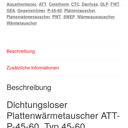
Aquathermotec
,
ATT
,
Cetetherm
,
CTC
,
Danfoss
,
DLP
,
FWT
,
GEA
,
Gegenströmer
,
P-45-60
,
Plattentauscher
,
Plattenwärmetauscher
,
PWT
,
SWEP
,
Wärmeaustauscher
,
Wärmetauscher
Beschreibung
Zusätzliche Informationen
Beschreibung
Dichtungsloser
Plattenwärmetauscher ATT-
P-45-60, Typ 45-60