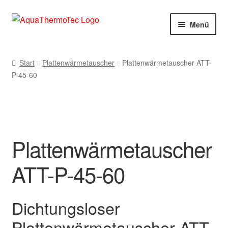
Zur
Zum
Menü
Navigation
Inhalt
springen
springen
Start
Start
Plattenwärmetauscher
Plattenwärmetauscher ATT-
P-45-60
AGB
Benutzerkonto
Blog
Plattenwärmetauscher
Cookie-Richtlinie
ATT-P-45-60
Datenschutzerklärung
Dichtungsloser
Impressum
Plattenwärmetauscher ATT-