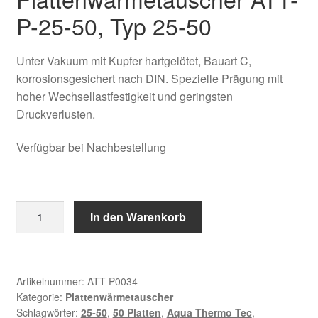
Kasse
P-25-50, Typ 25-50
Über uns
Unter Vakuum mit Kupfer hartgelötet, Bauart C,
korrosionsgesichert nach DIN. Spezielle Prägung mit
Warenkorb
hoher Wechsellastfestigkeit und geringsten
Druckverlusten.
Verfügbar bei Nachbestellung
Plattenwärmetauscher
In den Warenkorb
ATT-
P-
25-
50
Artikelnummer:
ATT-P0034
Kategorie:
Plattenwärmetauscher
Menge
Schlagwörter:
25-50
,
50 Platten
,
Aqua Thermo Tec
,