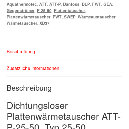
Aquathermotec
,
ATT
,
ATT-P
,
Danfoss
,
DLP
,
FWT
,
GEA
,
Gegenströmer
,
P-25-50
,
Plattentauscher
,
Plattenwärmetauscher
,
PWT
,
SWEP
,
Wärmeaustauscher
,
Wärmetauscher
,
XB37
Beschreibung
Zusätzliche Informationen
Beschreibung
Dichtungsloser
Plattenwärmetauscher ATT-
P-25-50, Typ 25-50