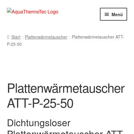
Zur
Zum
Menü
Navigation
Inhalt
springen
springen
Start
Start
Plattenwärmetauscher
Plattenwärmetauscher ATT-
P-25-50
AGB
Benutzerkonto
Blog
Plattenwärmetauscher
Cookie-Richtlinie
ATT-P-25-50
Datenschutzerklärung
Dichtungsloser
Impressum
Plattenwärmetauscher ATT-