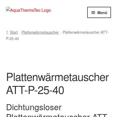
Zur
Zum
Menü
Navigation
Inhalt
springen
springen
Start
Start
Plattenwärmetauscher
Plattenwärmetauscher ATT-
P-25-40
AGB
Benutzerkonto
Blog
Plattenwärmetauscher
Cookie-Richtlinie
ATT-P-25-40
Datenschutzerklärung
Dichtungsloser
Impressum
Plattenwärmetauscher ATT-