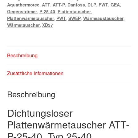
Aquathermotec
,
ATT
,
ATT-P
,
Danfoss
,
DLP
,
FWT
,
GEA
,
Gegenströmer
,
P-25-40
,
Plattentauscher
,
Plattenwärmetauscher
,
PWT
,
SWEP
,
Wärmeaustauscher
,
Wärmetauscher
,
XB37
Beschreibung
Zusätzliche Informationen
Beschreibung
Dichtungsloser
Plattenwärmetauscher ATT-
P-25-40, Typ 25-40